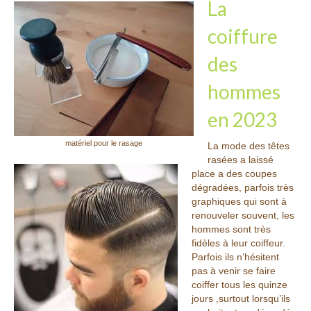
Les Produits
La
coiffure
Urban Keratin
des
Olaplex
hommes
L’Oréal
en 2023
Les Prestations
matériel pour le rasage
Cartes
La mode des têtes
rasées a laissé
Tarifs
place a des coupes
dégradées, parfois très
Galerie
graphiques qui sont à
renouveler souvent, les
hommes sont très
News
fidèles à leur coiffeur.
Parfois ils n’hésitent
actualités
pas à venir se faire
coiffer tous les quinze
Contact
jours ,surtout lorsqu’ils