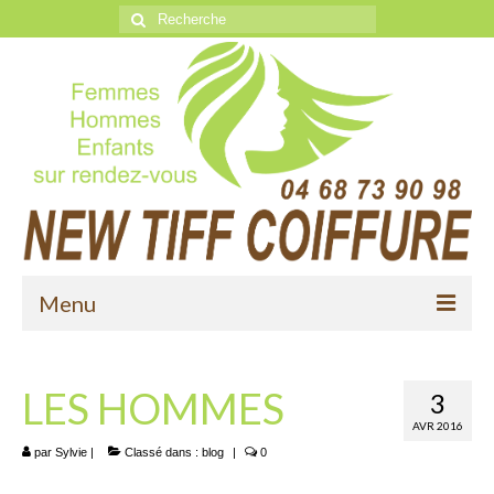
Rechercher
:
Menu
Accueil
LES HOMMES
3
Le Salon New Tiff Coiffure
AVR 2016
l’equipe
par
Sylvie
|
Classé dans :
blog
|
0