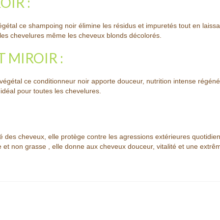
OIR :
gétal ce shampoing noir élimine les résidus et impuretés tout en laissa
s les chevelures même les cheveux blonds décolorés.
 MIROIR :
égétal ce conditionneur noir apporte douceur, nutrition intense régéné
t idéal pour toutes les chevelures.
uté des cheveux, elle protège contre les agressions extérieures quotidi
e et non grasse , elle donne aux cheveux douceur, vitalité et une extrê