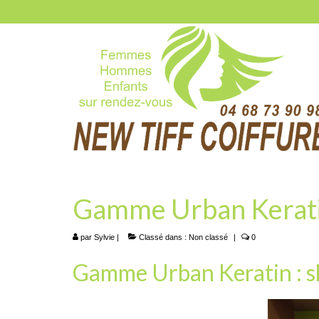
Gamme Urban Keratin
par
Sylvie
|
Classé dans :
Non classé
|
0
Gamme Urban Keratin : s