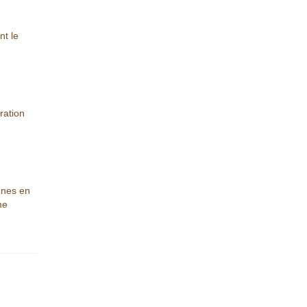
nt le
ration
ennes en
me