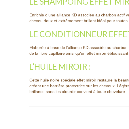
LE SHAMPOING EFFET MIR
Enrichie d’une alliance KD associée au charbon actif vé
cheveu doux et extrêmement brillant idéal pour toute
LE CONDITIONNEUR EFFET
Elaborée à base de l’alliance KD associée au charbon v
de la fibre capillaire ainsi qu’un effet miroir éblouissan
L’HUILE MIROIR :
Cette huile noire spéciale effet miroir restaure la bea
créant une barrière protectrice sur les cheveux. Légèr
brillance sans les alourdir convient à toute chevelure.